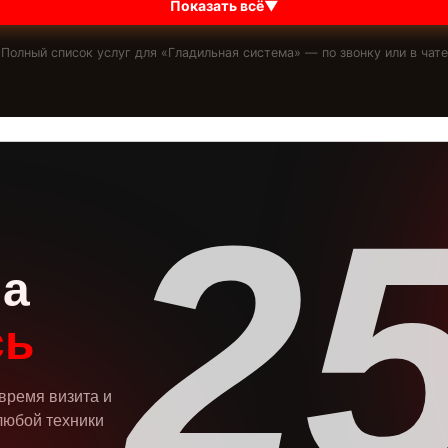
Показать всё
▼
Полный список услуг для «
Гладильная система
» — по звонку или в чате
2
на
сь
 время визита и
любой техники