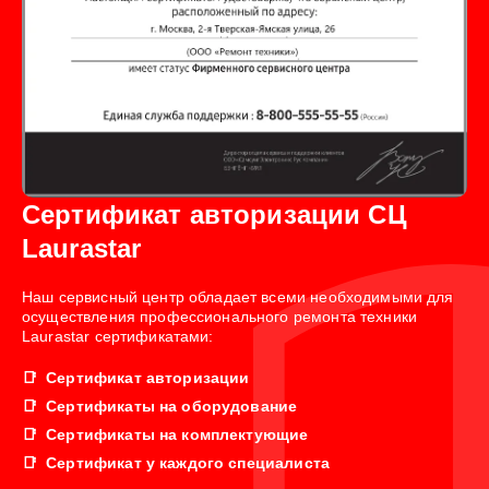
Сертификат авторизации СЦ
Laurastar
Наш сервисный центр обладает всеми необходимыми для
осуществления профессионального ремонта техники
Laurastar сертификатами:
Сертификат авторизации
Сертификаты на оборудование
Сертификаты на комплектующие
Сертификат у каждого специалиста