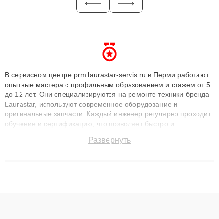
В сервисном центре prm.laurastar-servis.ru в Перми работают
опытные мастера с профильным образованием и стажем от 5
до 12 лет. Они специализируются на ремонте техники бренда
Laurastar, используют современное оборудование и
оригинальные запчасти. Каждый инженер регулярно проходит
обучение и сертификацию, что позволяет быстро и
точноdiagnostikировать поломки и восстанавливать технику с
Развернуть
сохранением гарантии до 3 лет. Наши мастера решают
сложные случаи: от замены матриц и материнских плат до
ремонта после залития и восстановления данных. Благодаря
высокой квалификации и ответственному подходу клиенты
получают быстрый, качественный ремонт и понятные
объяснения по результатам диагностики.