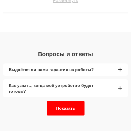
Развернуть
сохранением гарантии до 3 лет. Наши мастера решают
сложные случаи: от замены матриц и материнских плат до
ремонта после залития и восстановления данных. Благодаря
высокой квалификации и ответственному подходу клиенты
получают быстрый, качественный ремонт и понятные
объяснения по результатам диагностики.
Вопросы и ответы
+
Выдаётся ли вами гарантия на работы?
Как узнать, когда моё устройство будет
+
готово?
Показать