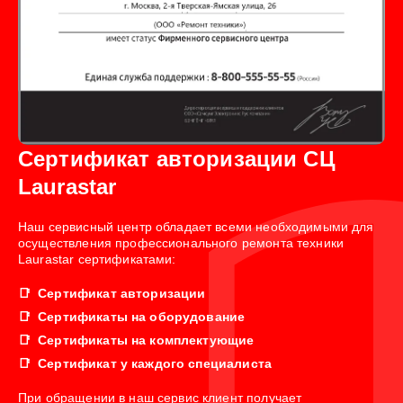
Сертификат авторизации СЦ
Laurastar
Наш сервисный центр обладает всеми необходимыми для
осуществления профессионального ремонта техники
Laurastar сертификатами:
Сертификат авторизации
Сертификаты на оборудование
Сертификаты на комплектующие
Сертификат у каждого специалиста
При обращении в наш сервис клиент получает