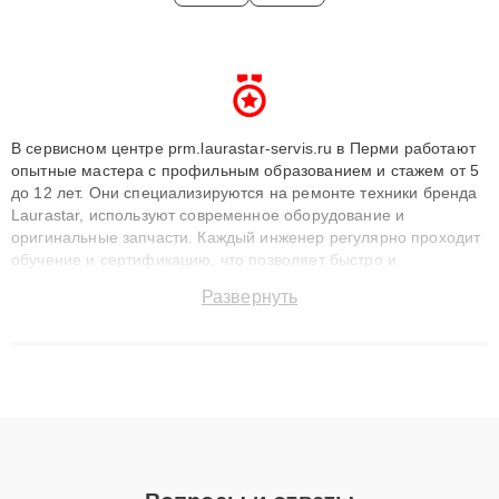
В сервисном центре prm.laurastar-servis.ru в Перми работают
опытные мастера с профильным образованием и стажем от 5
до 12 лет. Они специализируются на ремонте техники бренда
Laurastar, используют современное оборудование и
оригинальные запчасти. Каждый инженер регулярно проходит
обучение и сертификацию, что позволяет быстро и
точноdiagnostikировать поломки и восстанавливать технику с
Развернуть
сохранением гарантии до 3 лет. Наши мастера решают
сложные случаи: от замены матриц и материнских плат до
ремонта после залития и восстановления данных. Благодаря
высокой квалификации и ответственному подходу клиенты
получают быстрый, качественный ремонт и понятные
объяснения по результатам диагностики.