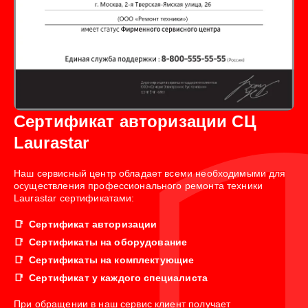
Сертификат авторизации СЦ
Laurastar
Наш сервисный центр обладает всеми необходимыми для
осуществления профессионального ремонта техники
Laurastar сертификатами:
Сертификат авторизации
Сертификаты на оборудование
Сертификаты на комплектующие
Сертификат у каждого специалиста
При обращении в наш сервис клиент получает