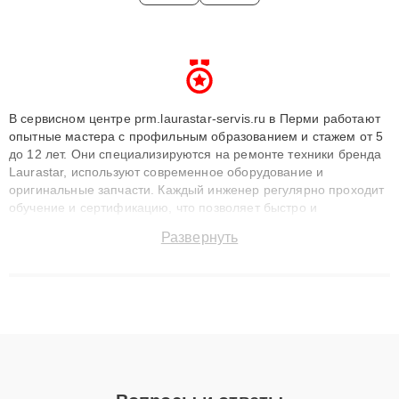
В сервисном центре prm.laurastar-servis.ru в Перми работают
опытные мастера с профильным образованием и стажем от 5
до 12 лет. Они специализируются на ремонте техники бренда
Laurastar, используют современное оборудование и
оригинальные запчасти. Каждый инженер регулярно проходит
обучение и сертификацию, что позволяет быстро и
точноdiagnostikировать поломки и восстанавливать технику с
Развернуть
сохранением гарантии до 3 лет. Наши мастера решают
сложные случаи: от замены матриц и материнских плат до
ремонта после залития и восстановления данных. Благодаря
высокой квалификации и ответственному подходу клиенты
получают быстрый, качественный ремонт и понятные
объяснения по результатам диагностики.