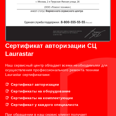
Сертификат авторизации СЦ
Laurastar
Наш сервисный центр обладает всеми необходимыми для
осуществления профессионального ремонта техники
Laurastar сертификатами:
Сертификат авторизации
Сертификаты на оборудование
Сертификаты на комплектующие
Сертификат у каждого специалиста
При обращении в наш сервис клиент получает