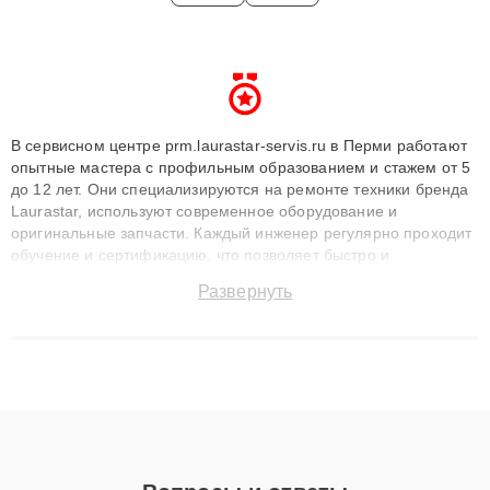
В сервисном центре prm.laurastar-servis.ru в Перми работают
опытные мастера с профильным образованием и стажем от 5
до 12 лет. Они специализируются на ремонте техники бренда
Laurastar, используют современное оборудование и
оригинальные запчасти. Каждый инженер регулярно проходит
обучение и сертификацию, что позволяет быстро и
точноdiagnostikировать поломки и восстанавливать технику с
Развернуть
сохранением гарантии до 3 лет. Наши мастера решают
сложные случаи: от замены матриц и материнских плат до
ремонта после залития и восстановления данных. Благодаря
высокой квалификации и ответственному подходу клиенты
получают быстрый, качественный ремонт и понятные
объяснения по результатам диагностики.