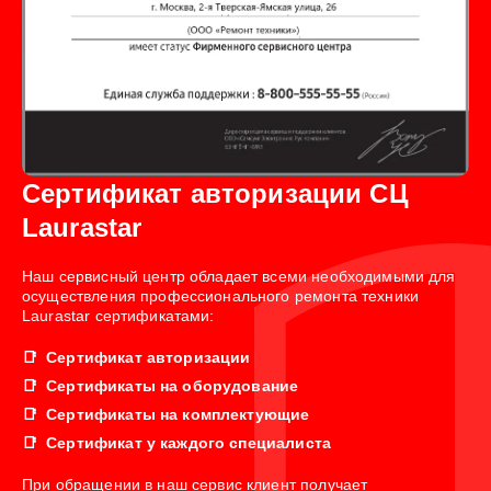
Сертификат авторизации СЦ
Laurastar
Наш сервисный центр обладает всеми необходимыми для
осуществления профессионального ремонта техники
Laurastar сертификатами:
Сертификат авторизации
Сертификаты на оборудование
Сертификаты на комплектующие
Сертификат у каждого специалиста
При обращении в наш сервис клиент получает