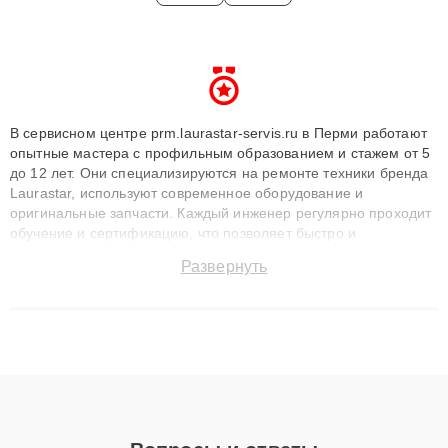
В сервисном центре prm.laurastar-servis.ru в Перми работают
опытные мастера с профильным образованием и стажем от 5
до 12 лет. Они специализируются на ремонте техники бренда
Laurastar, используют современное оборудование и
оригинальные запчасти. Каждый инженер регулярно проходит
обучение и сертификацию, что позволяет быстро и
точноdiagnostikировать поломки и восстанавливать технику с
Развернуть
сохранением гарантии до 3 лет. Наши мастера решают
сложные случаи: от замены матриц и материнских плат до
ремонта после залития и восстановления данных. Благодаря
высокой квалификации и ответственному подходу клиенты
получают быстрый, качественный ремонт и понятные
объяснения по результатам диагностики.