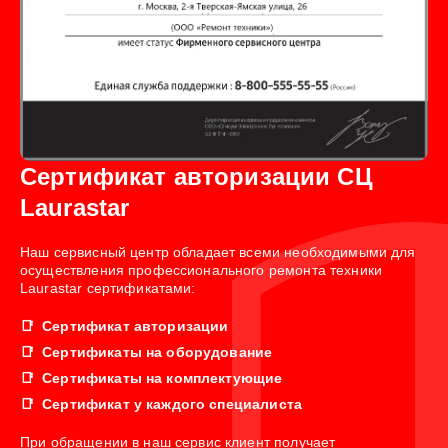
Сертификат авторизации СЦ
Laurastar
Наш сервисный центр обладает всеми необходимыми для
осуществления профессионального ремонта техники
Laurastar сертификатами:
Сертификат авторизации
Сертификаты на оборудование
Сертификаты на комплектующие
Сертификат у каждого специалиста
При обращении в наш сервис клиент получает