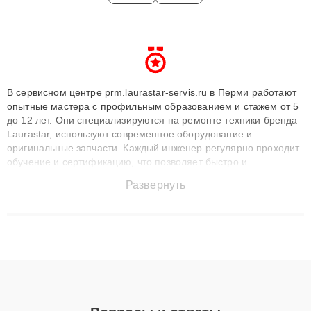
В сервисном центре prm.laurastar-servis.ru в Перми работают
опытные мастера с профильным образованием и стажем от 5
до 12 лет. Они специализируются на ремонте техники бренда
Laurastar, используют современное оборудование и
оригинальные запчасти. Каждый инженер регулярно проходит
обучение и сертификацию, что позволяет быстро и
точноdiagnostikировать поломки и восстанавливать технику с
Развернуть
сохранением гарантии до 3 лет. Наши мастера решают
сложные случаи: от замены матриц и материнских плат до
ремонта после залития и восстановления данных. Благодаря
высокой квалификации и ответственному подходу клиенты
получают быстрый, качественный ремонт и понятные
объяснения по результатам диагностики.