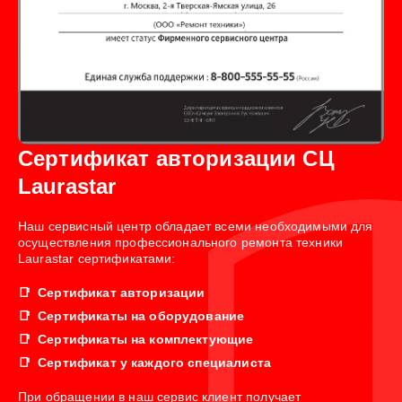
Сертификат авторизации СЦ
Laurastar
Наш сервисный центр обладает всеми необходимыми для
осуществления профессионального ремонта техники
Laurastar сертификатами:
Сертификат авторизации
Сертификаты на оборудование
Сертификаты на комплектующие
Сертификат у каждого специалиста
При обращении в наш сервис клиент получает