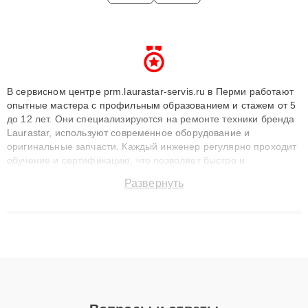
В сервисном центре prm.laurastar-servis.ru в Перми работают
опытные мастера с профильным образованием и стажем от 5
до 12 лет. Они специализируются на ремонте техники бренда
Laurastar, используют современное оборудование и
оригинальные запчасти. Каждый инженер регулярно проходит
обучение и сертификацию, что позволяет быстро и
точноdiagnostikировать поломки и восстанавливать технику с
Развернуть
сохранением гарантии до 3 лет. Наши мастера решают
сложные случаи: от замены матриц и материнских плат до
ремонта после залития и восстановления данных. Благодаря
высокой квалификации и ответственному подходу клиенты
получают быстрый, качественный ремонт и понятные
объяснения по результатам диагностики.