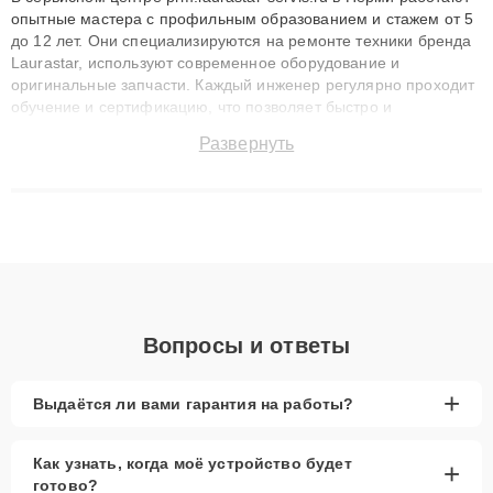
опытные мастера с профильным образованием и стажем от 5
до 12 лет. Они специализируются на ремонте техники бренда
Laurastar, используют современное оборудование и
оригинальные запчасти. Каждый инженер регулярно проходит
обучение и сертификацию, что позволяет быстро и
точноdiagnostikировать поломки и восстанавливать технику с
Развернуть
сохранением гарантии до 3 лет. Наши мастера решают
сложные случаи: от замены матриц и материнских плат до
ремонта после залития и восстановления данных. Благодаря
высокой квалификации и ответственному подходу клиенты
получают быстрый, качественный ремонт и понятные
объяснения по результатам диагностики.
Вопросы и ответы
+
Выдаётся ли вами гарантия на работы?
Как узнать, когда моё устройство будет
+
готово?