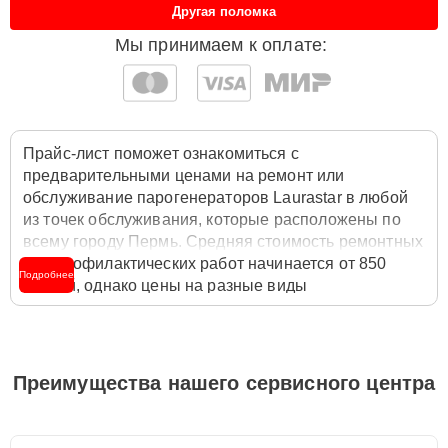
Другая поломка
Мы принимаем к оплате:
Прайс-лист поможет ознакомиться с
предварительными ценами на ремонт или
обслуживание парогенераторов Laurastar в любой
из точек обслуживания, которые расположены по
всему городу Пермь. Средняя стоимость ремонтных
или профилактических работ начинается от 850
Подробнее
рублей, однако цены на разные виды
комплектующих могут различаться. Полную
стоимость работ с учётом запчастей или расходных
материалов необходимо уточнять со специалистом
службы заботы о клиентах. Для расчета итоговой
Преимущества нашего сервисного центра
стоимости ремонта парогенератора достаточно
позвонить по телефону горячей линии
+7 (342) 233-
84-10
или оставить заявку на нашем сайте Laurastar-