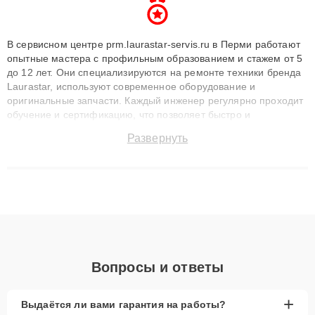
В сервисном центре prm.laurastar-servis.ru в Перми работают
опытные мастера с профильным образованием и стажем от 5
до 12 лет. Они специализируются на ремонте техники бренда
Laurastar, используют современное оборудование и
оригинальные запчасти. Каждый инженер регулярно проходит
обучение и сертификацию, что позволяет быстро и
точноdiagnostikировать поломки и восстанавливать технику с
Развернуть
сохранением гарантии до 3 лет. Наши мастера решают
сложные случаи: от замены матриц и материнских плат до
ремонта после залития и восстановления данных. Благодаря
высокой квалификации и ответственному подходу клиенты
получают быстрый, качественный ремонт и понятные
объяснения по результатам диагностики.
Вопросы и ответы
+
Выдаётся ли вами гарантия на работы?