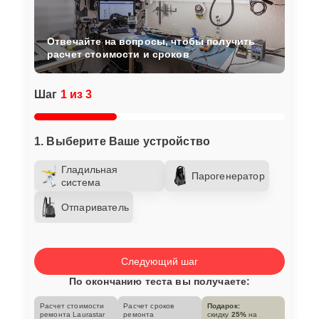
Отвечайте на вопросы, чтобы получить
расчет стоимости и сроков
Шаг
1 из 3
1. Выберите Ваше устройство
Гладильная
Парогенератор
система
Отпариватель
Следующий шаг
По окончанию теста вы получаете:
Расчет стоимости
Расчет сроков
Подарок:
ремонта Laurastar
ремонта
скидку
25%
на